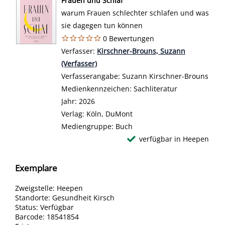
Frauen und Schlaf
warum Frauen schlechter schlafen und was
sie dagegen tun können
0 Bewertungen
Verfasser:
Suche nach diesem Verfasser
Kirschner-Brouns, Suzann
(Verfasser)
Verfasserangabe:
Suzann Kirschner-Brouns
Medienkennzeichen:
Sachliteratur
Jahr:
2026
Verlag:
Köln, DuMont
Mediengruppe:
Buch
verfügbar in Heepen
Exemplare
Zweigstelle:
Heepen
Standorte:
Gesundheit Kirsch
Status:
Verfügbar
Barcode:
18541854