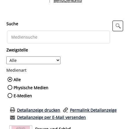
Benutzerkonto
|
Sprache auswählen
Suche
Zweigstelle
Medienart
Wählen Sie die Medienart nach der Sie such
Alle
Physische Medien
E-Medien
Detailanzeige drucken
Permalink Detailanzeige
Detailanzeige per E-Mail versenden