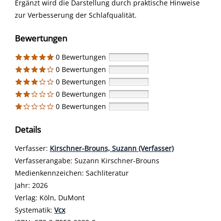
Ergänzt wird die Darstellung durch praktische Hinweise
zur Verbesserung der Schlafqualität.
Bewertungen
0 Bewertungen
0 Bewertungen
0 Bewertungen
0 Bewertungen
0 Bewertungen
Details
Verfasser:
Suche nach diesem Verfasser
Kirschner-Brouns, Suzann (Verfasser)
Verfasserangabe:
Suzann Kirschner-Brouns
Medienkennzeichen:
Sachliteratur
Jahr:
2026
Verlag:
Köln, DuMont
opens in new tab
Diesen Link in neuem Tab öffnen
Systematik:
Suche nach dieser Systematik
Vcx