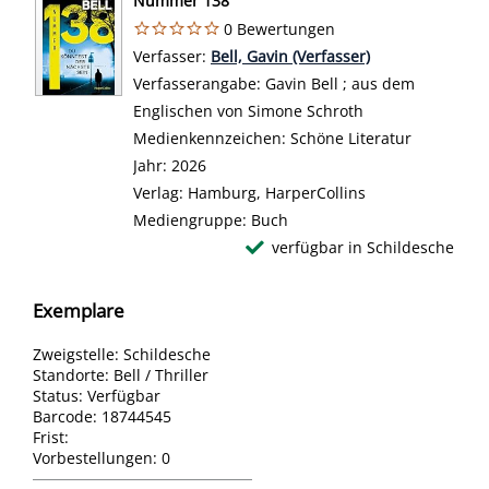
Nummer 138
0 Bewertungen
Verfasser:
Suche nach diesem Verfasser
Bell, Gavin (Verfasser)
Verfasserangabe:
Gavin Bell ; aus dem
Englischen von Simone Schroth
Medienkennzeichen:
Schöne Literatur
Jahr:
2026
Verlag:
Hamburg, HarperCollins
Mediengruppe:
Buch
verfügbar in Schildesche
Exemplare
Zweigstelle:
Schildesche
Standorte:
Bell / Thriller
Status:
Verfügbar
Barcode:
18744545
Frist:
Vorbestellungen:
0