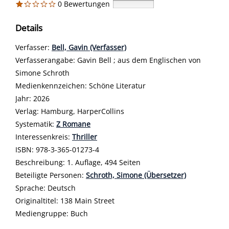
0 Bewertungen
Details
Verfasser:
Suche nach diesem Verfasser
Bell, Gavin (Verfasser)
Verfasserangabe:
Gavin Bell ; aus dem Englischen von
Simone Schroth
Medienkennzeichen:
Schöne Literatur
Jahr:
2026
Verlag:
Hamburg, HarperCollins
opens in new tab
Diesen Link in neuem Tab öffnen
Systematik:
Suche nach dieser Systematik
Z Romane
Interessenkreis:
Suche nach diesem Interessenskreis
Thriller
ISBN:
978-3-365-01273-4
Beschreibung:
1. Auflage, 494 Seiten
Beteiligte Personen:
Suche nach dieser Beteiligten Person
Schroth, Simone (Übersetzer)
Sprache:
Deutsch
Originaltitel:
138 Main Street
Mediengruppe:
Buch