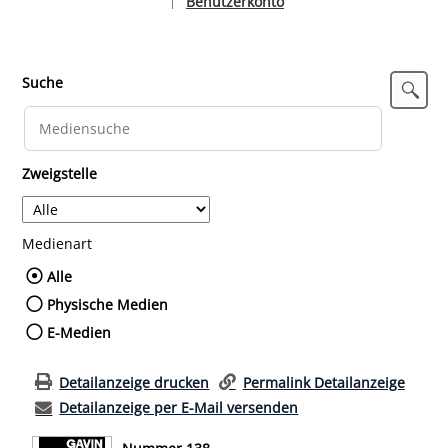
Benutzerkonto
|
Sprache auswählen
Suche
Zweigstelle
Medienart
Wählen Sie die Medienart nach der Sie such
Alle
Physische Medien
E-Medien
Detailanzeige drucken
Permalink Detailanzeige
Detailanzeige per E-Mail versenden