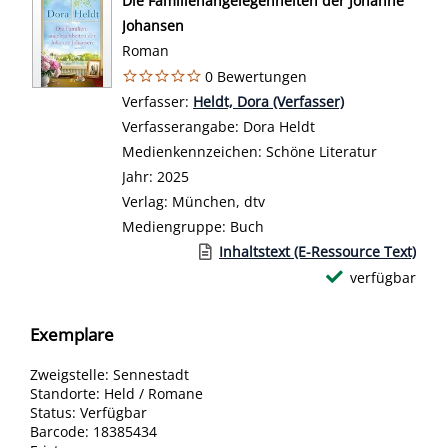
Die Familienangelegenheiten der Johanne
Johansen
Roman
0 Bewertungen
Verfasser:
Suche nach diesem Verfasser
Heldt, Dora (Verfasser)
Verfasserangabe:
Dora Heldt
Medienkennzeichen:
Schöne Literatur
Jahr:
2025
Verlag:
München, dtv
Mediengruppe:
Buch
Link zu einem externen Medieninhalt 
Inhaltstext (E-Ressource Text)
verfügbar
Exemplare
Zweigstelle:
Sennestadt
Standorte:
Held / Romane
Status:
Verfügbar
Barcode:
18385434