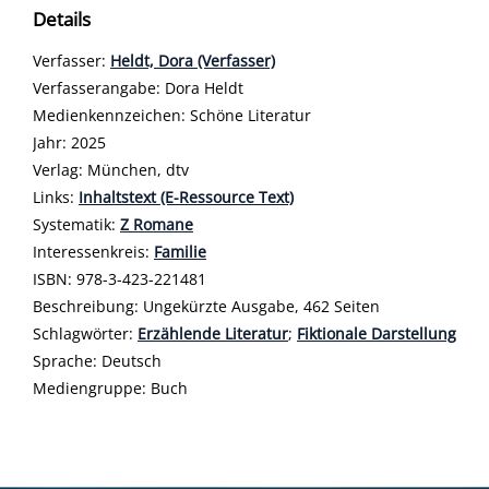
Details
Verfasser:
Suche nach diesem Verfasser
Heldt, Dora (Verfasser)
Verfasserangabe:
Dora Heldt
Medienkennzeichen:
Schöne Literatur
Jahr:
2025
Verlag:
München, dtv
opens in new tab
Links:
Diesen Link in neuem Tab öffnen
Inhaltstext (E-Ressource Text)
Systematik:
Suche nach dieser Systematik
Z Romane
Interessenkreis:
Suche nach diesem Interessenskreis
Familie
ISBN:
978-3-423-221481
Beschreibung:
Ungekürzte Ausgabe, 462 Seiten
Schlagwörter:
Erzählende Literatur
;
Fiktionale Darstellung
Suche nach dieser Beteiligten Person
Sprache:
Deutsch
Mediengruppe:
Buch