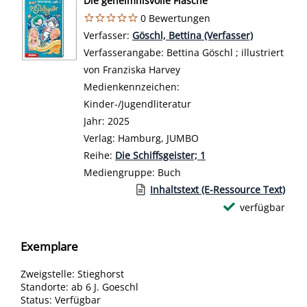
Die geheimnisvolle Flasche
0 Bewertungen
Verfasser:
Suche nach diesem Verfasser
Göschl, Bettina (Verfasser)
Verfasserangabe:
Bettina Göschl ; illustriert
von Franziska Harvey
Medienkennzeichen:
Kinder-/Jugendliteratur
Jahr:
2025
Verlag:
Hamburg, JUMBO
Reihe:
Die Schiffsgeister; 1
Mediengruppe:
Buch
Link zu einem externen Medieninhalt 
Inhaltstext (E-Ressource Text)
verfügbar
Exemplare
Zweigstelle:
Stieghorst
Standorte:
ab 6 J. Goeschl
Status:
Verfügbar