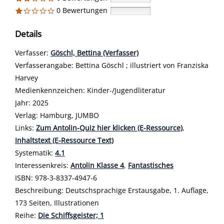
0 Bewertungen
Details
Verfasser:
Suche nach diesem Verfasser
Göschl, Bettina (Verfasser)
Verfasserangabe:
Bettina Göschl ; illustriert von Franziska
Harvey
Medienkennzeichen:
Kinder-/Jugendliteratur
Jahr:
2025
Verlag:
Hamburg, JUMBO
opens in new tab
Links:
Diesen Link in neuem Tab öffnen
Zum Antolin-Quiz hier klicken (E-Ressource)
,
Inhaltstext (E-Ressource Text)
Systematik:
Suche nach dieser Systematik
4.1
Interessenkreis:
Suche nach diesem Interessenskreis
Antolin Klasse 4
,
Fantastisches
ISBN:
978-3-8337-4947-6
Beschreibung:
Deutschsprachige Erstausgabe, 1. Auflage,
173 Seiten, Illustrationen
Reihe:
Die Schiffsgeister; 1