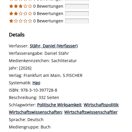
0 Bewertungen
0 Bewertungen
0 Bewertungen
Details
Verfasser:
Suche nach diesem Verfasser
Stähr, Daniel (Verfasser)
Verfasserangabe:
Daniel Stähr
Medienkennzeichen:
Sachliteratur
Jahr:
[2026]
Verlag:
Frankfurt am Main, S.FISCHER
opens in new tab
Diesen Link in neuem Tab öffnen
Systematik:
Suche nach dieser Systematik
Hao
Suche nach diesem Interessenskreis
ISBN:
978-3-10-397728-8
Beschreibung:
332 Seiten
Schlagwörter:
Politische Wirksamkeit
;
Wirtschaftspolitik
;
Wirtschaftswissenschaften
;
Wirtschaftswissenschaftler
Suche nach dieser Beteiligten Person
Sprache:
Deutsch
Mediengruppe:
Buch