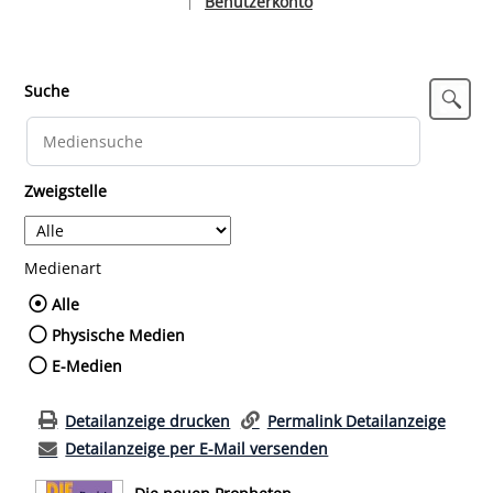
Benutzerkonto
|
Sprache auswählen
Suche
Zweigstelle
Medienart
Wählen Sie die Medienart nach der Sie such
Alle
Physische Medien
E-Medien
Detailanzeige drucken
Permalink Detailanzeige
Detailanzeige per E-Mail versenden