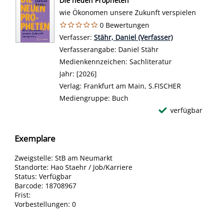
Die neuen Propheten
wie Ökonomen unsere Zukunft verspielen
0 Bewertungen
Verfasser:
Suche nach diesem Verfasser
Stähr, Daniel (Verfasser)
Verfasserangabe:
Daniel Stähr
Medienkennzeichen:
Sachliteratur
Jahr:
[2026]
Verlag:
Frankfurt am Main, S.FISCHER
Mediengruppe:
Buch
verfügbar
Exemplare
Zweigstelle:
StB am Neumarkt
Standorte:
Hao Staehr / Job/Karriere
Status:
Verfügbar
Barcode:
18708967
Frist:
Vorbestellungen:
0