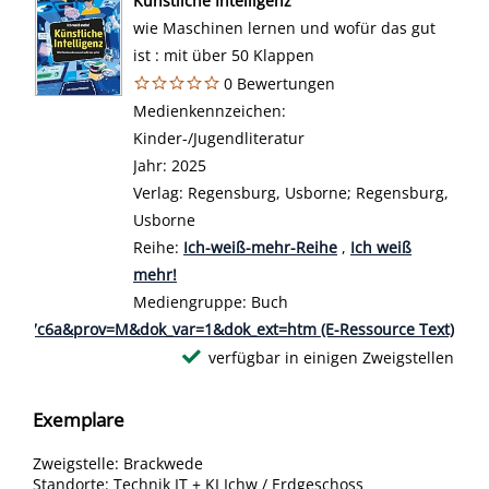
Künstliche Intelligenz
wie Maschinen lernen und wofür das gut
ist : mit über 50 Klappen
0 Bewertungen
Suche nach diesem Verfasser
Medienkennzeichen:
Kinder-/Jugendliteratur
Jahr:
2025
Verlag:
Regensburg, Usborne; Regensburg,
Usborne
Reihe:
Ich-weiß-mehr-Reihe
,
Ich weiß
mehr!
Mediengruppe:
Buch
26d917c6a&prov=M&dok_var=1&dok_ext=htm (E-Ressource Text)
verfügbar in einigen Zweigstellen
Exemplare
Zweigstelle:
Brackwede
Standorte:
Technik IT + KI Ichw / Erdgeschoss