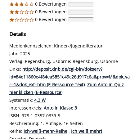
0 Bewertungen
0 Bewertungen
0 Bewertungen
Details
Suche nach diesem Verfasser
Medienkennzeichen:
Kinder-/Jugendliteratur
Jahr:
2025
Verlag:
Regensburg, Usborne; Regensburg, Usborne
opens in new tab
Links:
Diesen Link in neuem Tab öffnen
http://deposit.dnb.de/cgi-bin/dokserv?
id=84e11860e4f84ea5851c49c26d917c6a&prov=M&dok_va
r=1&dok_ext=htm (E-Ressource Text)
,
Zum Antolin-Quiz
hier klicken (E-Ressource)
Systematik:
Suche nach dieser Systematik
4.3 W
Interessenkreis:
Suche nach diesem Interessenskreis
Antolin Klasse 3
ISBN:
978-1-0357-0339-5
Beschreibung:
1. Auflage, 16 Seiten
Reihe:
Ich-weiß-mehr-Reihe
,
Ich weiß mehr!
Suche nach dieser Beteiligten Person
Sprache:
Deutsch