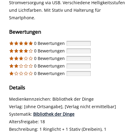
Stromversorgung via USB. Verschiedene Helligkeitsstufen
und Lichtfarben. Mit Stativ und Halterung für
Smartphone.
Bewertungen
0 Bewertungen
0 Bewertungen
0 Bewertungen
0 Bewertungen
0 Bewertungen
Details
Suche nach diesem Verfasser
Medienkennzeichen:
Bibliothek der Dinge
Verlag:
[ohne Ortsangabe], [Verlag nicht ermittelbar]
opens in new tab
Diesen Link in neuem Tab öffnen
Systematik:
Suche nach dieser Systematik
Bibliothek der Dinge
Suche nach diesem Interessenskreis
Altersfreigabe:
18
Beschreibung:
1 Ringlicht + 1 Stativ (Dreibein), 1