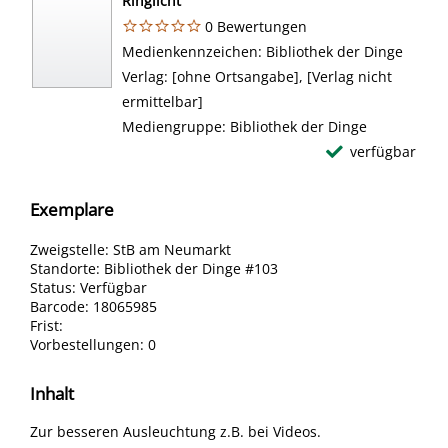
Ringlicht
0 Bewertungen
Suche nach diesem Verfasser
Medienkennzeichen:
Bibliothek der Dinge
Verlag:
[ohne Ortsangabe], [Verlag nicht
ermittelbar]
Mediengruppe:
Bibliothek der Dinge
verfügbar
Exemplare
Zweigstelle:
StB am Neumarkt
Standorte:
Bibliothek der Dinge #103
Status:
Verfügbar
Barcode:
18065985
Frist:
Vorbestellungen:
0
Inhalt
Zur besseren Ausleuchtung z.B. bei Videos.