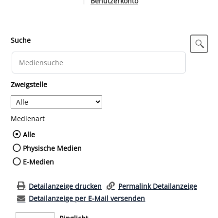
Benutzerkonto
|
Sprache auswählen
Suche
Zweigstelle
Medienart
Wählen Sie die Medienart nach der Sie such
Alle
Physische Medien
E-Medien
Detailanzeige drucken
Permalink Detailanzeige
Detailanzeige per E-Mail versenden