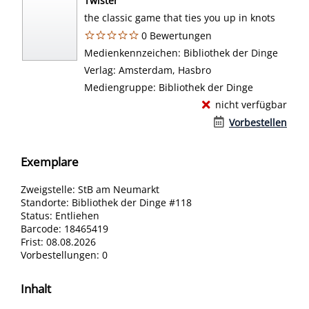
Twister
the classic game that ties you up in knots
0 Bewertungen
Suche nach diesem Verfasser
Medienkennzeichen:
Bibliothek der Dinge
Verlag:
Amsterdam, Hasbro
Mediengruppe:
Bibliothek der Dinge
nicht verfügbar
Vorbestellen
Exemplare
Zweigstelle:
StB am Neumarkt
Standorte:
Bibliothek der Dinge #118
Status:
Entliehen
Barcode:
18465419
Frist:
08.08.2026
Vorbestellungen:
0
Inhalt