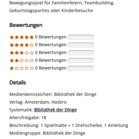
Bewegungsspiel für Familienfeiern, Teambuilding,
Geburtstagsparties oder Kinderbesuche
Bewertungen
0 Bewertungen
0 Bewertungen
0 Bewertungen
0 Bewertungen
0 Bewertungen
Details
Suche nach diesem Verfasser
Medienkennzeichen:
Bibliothek der Dinge
Verlag:
Amsterdam, Hasbro
opens in new tab
Diesen Link in neuem Tab öffnen
Systematik:
Suche nach dieser Systematik
Bibliothek der Dinge
Suche nach diesem Interessenskreis
Altersfreigabe:
18
Beschreibung:
1 Spielmatte + 1 Drehscheibe, 1 Anleitung
Suche nach dieser Beteiligten Person
Mediengruppe:
Bibliothek der Dinge