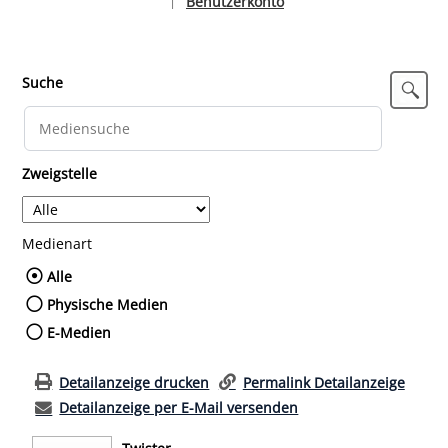
Benutzerkonto
|
Sprache auswählen
Suche
Zweigstelle
Medienart
Wählen Sie die Medienart nach der Sie such
Alle
Physische Medien
E-Medien
Detailanzeige drucken
Permalink Detailanzeige
Detailanzeige per E-Mail versenden