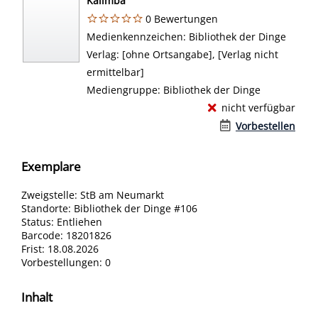
Kalimba
0 Bewertungen
Suche nach diesem Verfasser
Medienkennzeichen:
Bibliothek der Dinge
Verlag:
[ohne Ortsangabe], [Verlag nicht
ermittelbar]
Mediengruppe:
Bibliothek der Dinge
nicht verfügbar
Vorbestellen
Exemplare
Zweigstelle:
StB am Neumarkt
Standorte:
Bibliothek der Dinge #106
Status:
Entliehen
Barcode:
18201826
Frist:
18.08.2026
Vorbestellungen:
0
Inhalt