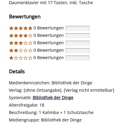
Daumenklavier mit 17 Tasten, inkl. Tasche
Bewertungen
0 Bewertungen
0 Bewertungen
0 Bewertungen
0 Bewertungen
0 Bewertungen
Details
Suche nach diesem Verfasser
Medienkennzeichen:
Bibliothek der Dinge
Verlag:
[ohne Ortsangabe], [Verlag nicht ermittelbar]
opens in new tab
Diesen Link in neuem Tab öffnen
Systematik:
Suche nach dieser Systematik
Bibliothek der Dinge
Suche nach diesem Interessenskreis
Altersfreigabe:
18
Beschreibung:
1 Kalimba + 1 Schutztasche
Suche nach dieser Beteiligten Person
Mediengruppe:
Bibliothek der Dinge