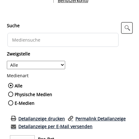
Benutzerkonto
|
Sprache auswählen
Suche
Zweigstelle
Medienart
Wählen Sie die Medienart nach der Sie such
Alle
Physische Medien
E-Medien
Detailanzeige drucken
Permalink Detailanzeige
Detailanzeige per E-Mail versenden