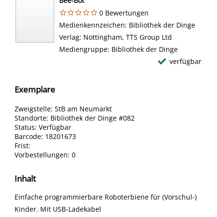
Bee-Bot
0 Bewertungen
Suche nach diesem Verfasser
Medienkennzeichen:
Bibliothek der Dinge
Verlag:
Nottingham, TTS Group Ltd
Mediengruppe:
Bibliothek der Dinge
verfügbar
Exemplare
Zweigstelle:
StB am Neumarkt
Standorte:
Bibliothek der Dinge #082
Status:
Verfügbar
Barcode:
18201673
Frist:
Vorbestellungen:
0
Inhalt
Einfache programmierbare Roboterbiene für (Vorschul-)
Kinder. Mit USB-Ladekabel