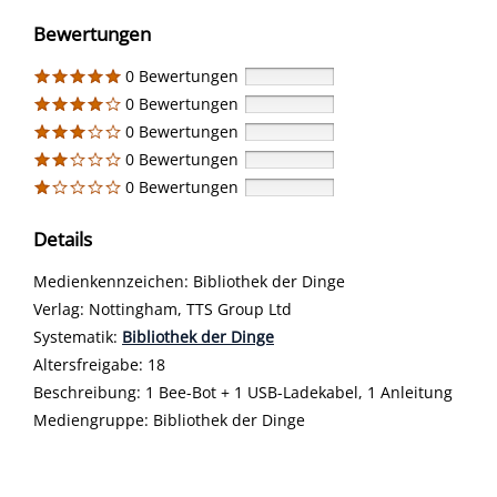
Bewertungen
0 Bewertungen
0 Bewertungen
0 Bewertungen
0 Bewertungen
0 Bewertungen
Details
Suche nach diesem Verfasser
Medienkennzeichen:
Bibliothek der Dinge
Verlag:
Nottingham, TTS Group Ltd
opens in new tab
Diesen Link in neuem Tab öffnen
Systematik:
Suche nach dieser Systematik
Bibliothek der Dinge
Suche nach diesem Interessenskreis
Altersfreigabe:
18
Beschreibung:
1 Bee-Bot + 1 USB-Ladekabel, 1 Anleitung
Suche nach dieser Beteiligten Person
Mediengruppe:
Bibliothek der Dinge