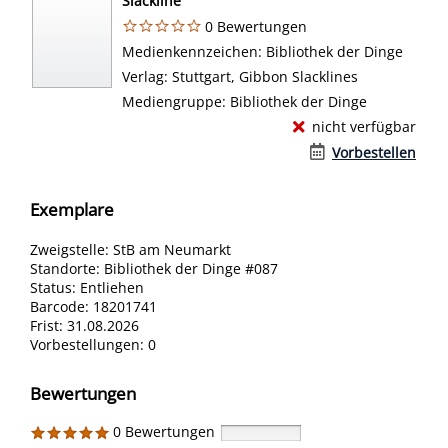
Slackline
0 Bewertungen
Suche nach diesem Verfasser
Medienkennzeichen:
Bibliothek der Dinge
Verlag:
Stuttgart, Gibbon Slacklines
Mediengruppe:
Bibliothek der Dinge
nicht verfügbar
Vorbestellen
Exemplare
Zweigstelle:
StB am Neumarkt
Standorte:
Bibliothek der Dinge #087
Status:
Entliehen
Barcode:
18201741
Frist:
31.08.2026
Vorbestellungen:
0
Bewertungen
0 Bewertungen