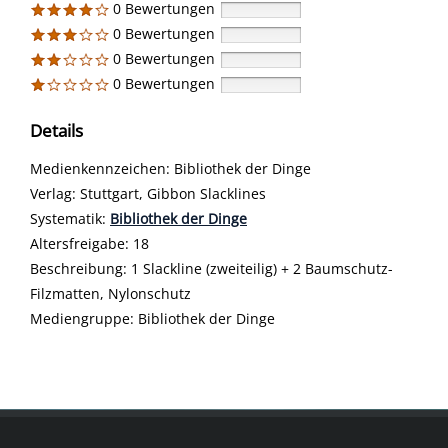
0 Bewertungen
0 Bewertungen
0 Bewertungen
0 Bewertungen
Details
Suche nach diesem Verfasser
Medienkennzeichen:
Bibliothek der Dinge
Verlag:
Stuttgart, Gibbon Slacklines
opens in new tab
Diesen Link in neuem Tab öffnen
Systematik:
Suche nach dieser Systematik
Bibliothek der Dinge
Suche nach diesem Interessenskreis
Altersfreigabe:
18
Beschreibung:
1 Slackline (zweiteilig) + 2 Baumschutz-
Filzmatten, Nylonschutz
Suche nach dieser Beteiligten Person
Mediengruppe:
Bibliothek der Dinge