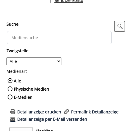
Benutzerkonto
|
Sprache auswählen
Suche
Zweigstelle
Medienart
Wählen Sie die Medienart nach der Sie such
Alle
Physische Medien
E-Medien
Detailanzeige drucken
Permalink Detailanzeige
Detailanzeige per E-Mail versenden