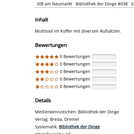
StB am Neumarkt
Bibliothek der Dinge #038
E
Inhalt
Multitool im Koffer mit diversen Aufsätzen.
Bewertungen
0 Bewertungen
0 Bewertungen
0 Bewertungen
0 Bewertungen
0 Bewertungen
Details
Suche nach diesem Verfasser
Medienkennzeichen:
Bibliothek der Dinge
Verlag:
Breda, Dremel
opens in new tab
Diesen Link in neuem Tab öffnen
Systematik:
Suche nach dieser Systematik
Bibliothek der Dinge