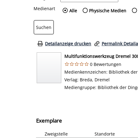
Medienart
Wählen Sie die Medienart
Alle
Physische Medien
Detailanzeige drucken
Permalink Detail
Multifunktionswerkzeug Dremel 30
0 Bewertungen
Suche nach diesem Verfasser
Medienkennzeichen:
Bibliothek de
Verlag:
Breda, Dremel
Mediengruppe:
Bibliothek der Ding
Exemplare
Zweigstelle
Standorte