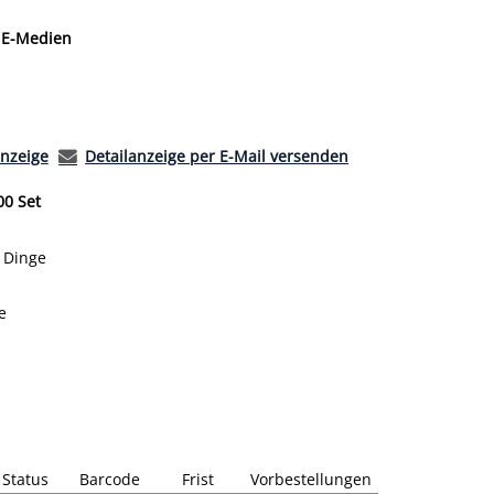
 nach der Sie suchen wollen.
E-Medien
anzeige
Detailanzeige per E-Mail versenden
00 Set
r Dinge
e
Status
Barcode
Frist
Vorbestellungen