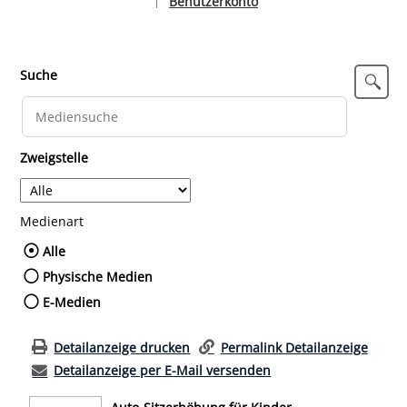
Benutzerkonto
|
Sprache auswählen
Suche
Zweigstelle
Medienart
Wählen Sie die Medienart nach der Sie such
Alle
Physische Medien
E-Medien
Detailanzeige drucken
Permalink Detailanzeige
Detailanzeige per E-Mail versenden