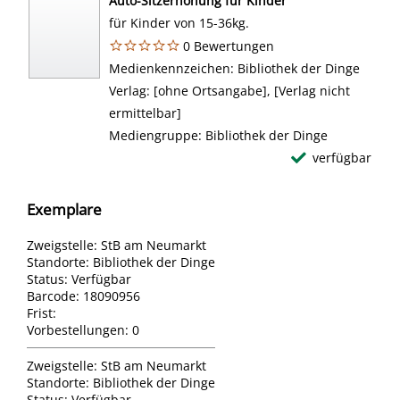
Auto-Sitzerhöhung für Kinder
für Kinder von 15-36kg.
0 Bewertungen
Suche nach diesem Verfasser
Medienkennzeichen:
Bibliothek der Dinge
Verlag:
[ohne Ortsangabe], [Verlag nicht
ermittelbar]
Mediengruppe:
Bibliothek der Dinge
verfügbar
Exemplare
Zweigstelle:
StB am Neumarkt
Standorte:
Bibliothek der Dinge
Status:
Verfügbar
Barcode:
18090956
Frist:
Vorbestellungen:
0
Zweigstelle:
StB am Neumarkt
Standorte:
Bibliothek der Dinge
Status:
Verfügbar