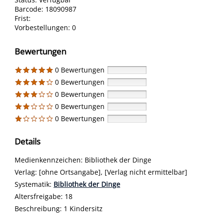
Barcode:
18090987
Frist:
Vorbestellungen:
0
Bewertungen
0 Bewertungen
0 Bewertungen
0 Bewertungen
0 Bewertungen
0 Bewertungen
Details
Suche nach diesem Verfasser
Medienkennzeichen:
Bibliothek der Dinge
Verlag:
[ohne Ortsangabe], [Verlag nicht ermittelbar]
opens in new tab
Diesen Link in neuem Tab öffnen
Systematik:
Suche nach dieser Systematik
Bibliothek der Dinge
Suche nach diesem Interessenskreis
Altersfreigabe:
18
Beschreibung:
1 Kindersitz