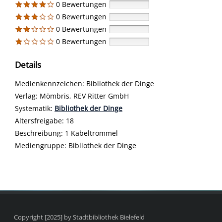
0 Bewertungen
0 Bewertungen
0 Bewertungen
0 Bewertungen
Details
Suche nach diesem Verfasser
Medienkennzeichen:
Bibliothek der Dinge
Verlag:
Mömbris, REV Ritter GmbH
opens in new tab
Diesen Link in neuem Tab öffnen
Systematik:
Suche nach dieser Systematik
Bibliothek der Dinge
Suche nach diesem Interessenskreis
Altersfreigabe:
18
Beschreibung:
1 Kabeltrommel
Suche nach dieser Beteiligten Person
Mediengruppe:
Bibliothek der Dinge
Copyright [2025] by Stadtbibliothek Bielefeld