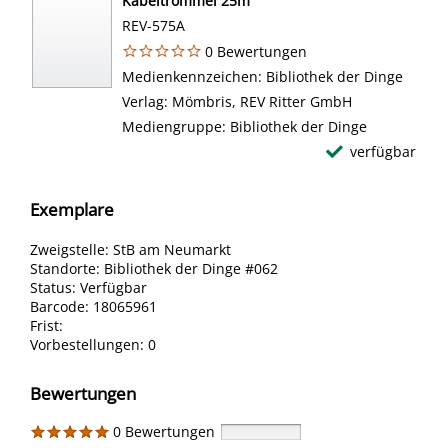
Kabeltrommel 25m
REV-575A
0 Bewertungen
Suche nach diesem Verfasser
Medienkennzeichen:
Bibliothek der Dinge
Verlag:
Mömbris, REV Ritter GmbH
Mediengruppe:
Bibliothek der Dinge
verfügbar
Exemplare
Zweigstelle:
StB am Neumarkt
Standorte:
Bibliothek der Dinge #062
Status:
Verfügbar
Barcode:
18065961
Frist:
Vorbestellungen:
0
Bewertungen
0 Bewertungen