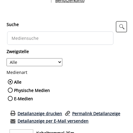
Benutzerkonto
|
Sprache auswählen
Suche
Zweigstelle
Medienart
Wählen Sie die Medienart nach der Sie such
Alle
Physische Medien
E-Medien
Detailanzeige drucken
Permalink Detailanzeige
Detailanzeige per E-Mail versenden