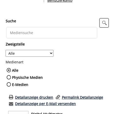
Benutzerkonto
|
Sprache auswählen
Suche
Zweigstelle
Medienart
Wählen Sie die Medienart nach der Sie such
Alle
Physische Medien
E-Medien
Detailanzeige drucken
Permalink Detailanzeige
Detailanzeige per E-Mail versenden