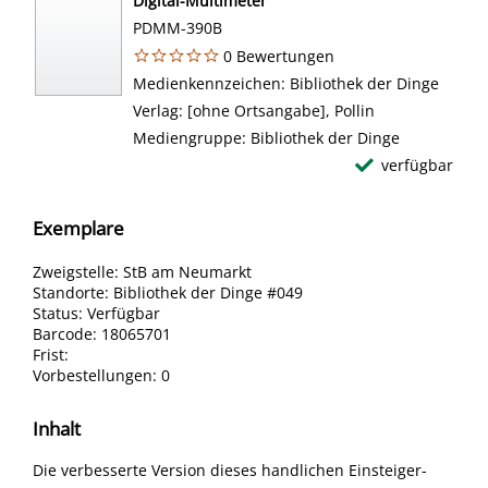
Digital-Multimeter
PDMM-390B
0 Bewertungen
Suche nach diesem Verfasser
Medienkennzeichen:
Bibliothek der Dinge
Verlag:
[ohne Ortsangabe], Pollin
Mediengruppe:
Bibliothek der Dinge
verfügbar
Exemplare
Zweigstelle:
StB am Neumarkt
Standorte:
Bibliothek der Dinge #049
Status:
Verfügbar
Barcode:
18065701
Frist:
Vorbestellungen:
0
Inhalt
Die verbesserte Version dieses handlichen Einsteiger-