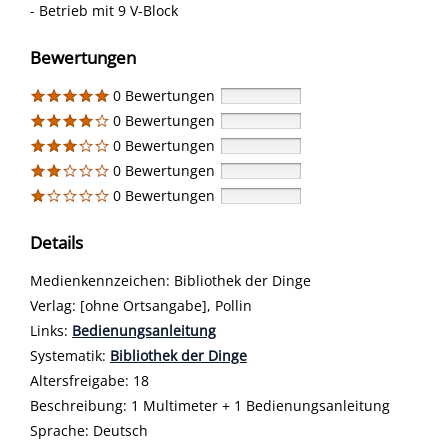
- Betrieb mit 9 V-Block
Bewertungen
0 Bewertungen
0 Bewertungen
0 Bewertungen
0 Bewertungen
0 Bewertungen
Details
Suche nach diesem Verfasser
Medienkennzeichen:
Bibliothek der Dinge
Verlag:
[ohne Ortsangabe], Pollin
opens in new tab
Links:
Diesen Link in neuem Tab öffnen
Bedienungsanleitung
Systematik:
Suche nach dieser Systematik
Bibliothek der Dinge
Suche nach diesem Interessenskreis
Altersfreigabe:
18
Beschreibung:
1 Multimeter + 1 Bedienungsanleitung
Suche nach dieser Beteiligten Person
Sprache:
Deutsch