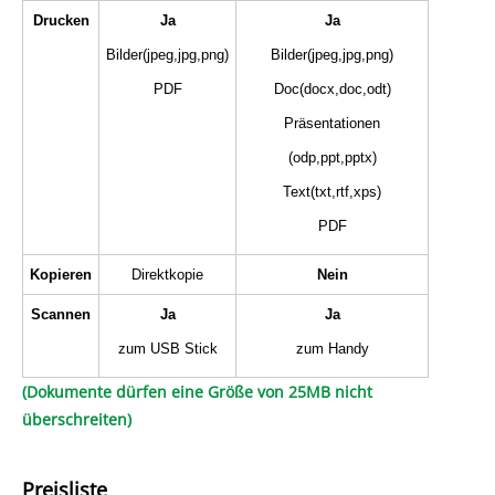
Drucken
Ja
Ja
Bilder(jpeg,jpg,png)
Bilder(jpeg,jpg,png)
PDF
Doc(docx,doc,odt)
Präsentationen
(odp,ppt,pptx)
Text(txt,rtf,xps)
PDF
Kopieren
Direktkopie
Nein
Scannen
Ja
Ja
zum USB Stick
zum Handy
(Dokumente dürfen eine Größe von 25MB nicht
überschreiten)
Preisliste