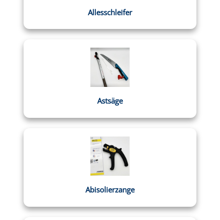
Allesschleifer
Astsäge
Abisolierzange